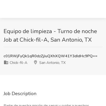
Equipo de limpieza - Turno de noche
Job at Chick-fil-A, San Antonio, TX
c01RWjFyQk1qR0dzZjJuQXhXQW41Y3dIdHc9PQ==
Chick-fil-A
San Antonio, TX
Job Description
Parte de nuestra misión de servir y cuidar a nuestros